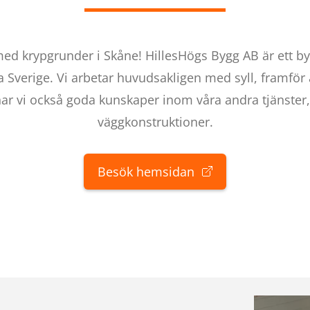
med krypgrunder i Skåne! HillesHögs Bygg AB är ett b
 Sverige. Vi arbetar huvudsakligen med syll, framför all
har vi också goda kunskaper inom våra andra tjänste
väggkonstruktioner.
Besök hemsidan