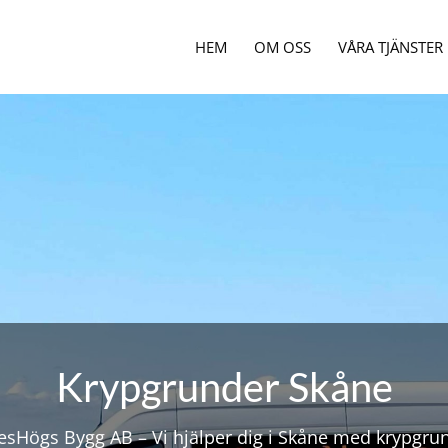
HEM
OM OSS
VÅRA TJÄNSTER
Krypgrunder Skåne
lesHögs Bygg AB – Vi hjälper dig i Skåne med krypgru