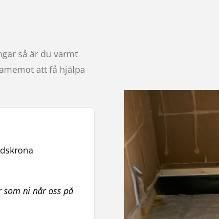
ngar så är du varmt
ramemot att få hjälpa
dskrona
r som ni når oss på