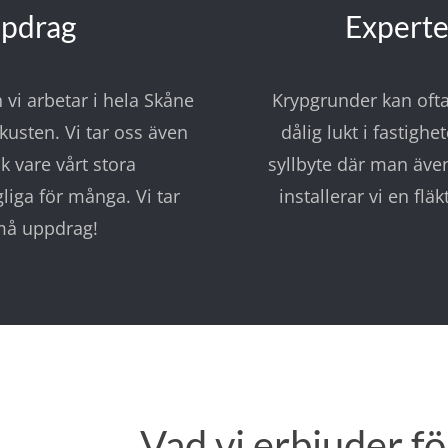
ppdrag
Experte
vi arbetar i hela Skåne
Krypgrunder kan ofta
kusten. Vi tar oss även
dålig lukt i fastighe
k vare vårt stora
syllbyte där man även
liga för många. Vi tar
installerar vi en flä
må uppdrag!
Vad vi erbjuder fö